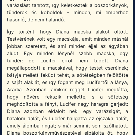
varázslást tanított, így keletkeztek a boszorkányok,
tündérek és koboldok - minden, mi emberhez
hasonló, de nem halandó.
Így történt, hogy Diana macska alakot öltött.
Testvérének volt egy macskája, amit minden másnál
jobban szeretett, és ami minden éjjel az ágyában
aludt. Egy minden lénynél szebb macska, egy
tündér: de Lucifer erről nem tudott. Diana
megállapodott a macskával, hogy testet cserélnek;
bátyja mellett feküdt tehát, a sötétségben felöltötte
a saját alakját, és így fogant meg Lucifertől a lánya,
Aradia. Azonban, amikor reggel Lucifer meglátta,
hogy nővére fekszik mellette, s a sötétség
meghódította a fényt, Lucifer nagy haragra gerjedt:
Diana azonban eldalolt neki egy varázsigét, a
hatalom dalát, és Lucifer hallgatta az éjszaka dalát,
amely álomba ringat; s már semmit sem szólhatott.
Diana boszorkányművészetével elbájolta őt, hogy