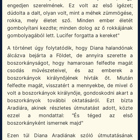
engedjen szerelmének. Ez volt az első igézet;
dúdolta a dalt, olyan volt, mint a méhek zümmögése,
rokka, mely életet sző. Minden ember életét
gombolyítani kezdte; minden dolog az ő rokkájának
gombolyagából lett. Lucifer forgatta a kereket"
A történet úgy folytatódik, hogy Diana halandónak
álcázva bejárta a Földet, de annyira szerette a
boszorkányságot, hogy hamarosan felfedte magát
csodás művészeteivel, és az emberek a
boszorkányok királynőjének hívták őt. Miután
felfedte magát, visszatért a mennyekbe, de mivel ő
volt a boszorkányok királynője, gondoskodni akart a
boszorkányok további oktatásáról. Ezt bízta
Aradiára, akinek részletes útmutatást adott, közte
ezzel a mondattal: "És téged az első
boszorkányként ismernek majd"
Ezen túl Diana Aradiának szóló útmutatásának