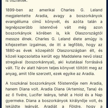
is tiszteltek.
1899-ben az amerikai Charles G. Leland
megjelentette Aradia, avagy a boszorkányok
evangéliuma című könyvét, és azóta talán a
legnépszerűbb istennővé vált még azon
boszorkányok körében is, kik Olaszországtól
messze élnek. Charles G. Leland élete amúgy is
kifejezetten izgalmas, de itt a legfőbb, hogy az
1880-as évek közepétől Olaszországban élt, és
közeli kapcsolatba került egy Maddalena nevű olasz
stregával (boszorkánnyal), aki kutatásai forrásává
vált. Tíz év alatt három teljes könyvet töltött meg az
anyag, amit tőle szerzett, ezek egyike az Aradia.
A toszkánai boszorkányok főistennője nem Aradia,
hanem Diana volt. Aradia Diana (Artemisz, Tana) és
az ő fivére, Lucifer leánya, tehát a Hold és a Nap
gyermeke. Diana a boszorkányok királynője volt, és
leküldte leányát, Aradiát a Földre, hogy a