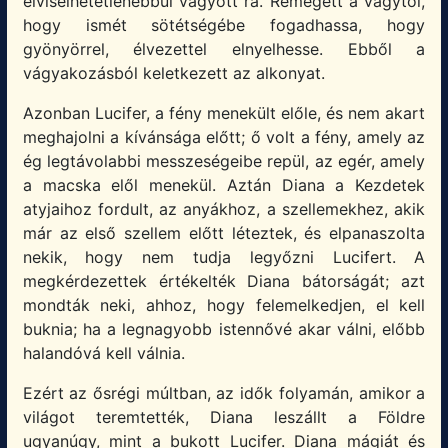
elviselhetetlenebbül vágyott rá. Remegett a vágytól,
hogy ismét sötétségébe fogadhassa, hogy
gyönyörrel, élvezettel elnyelhesse. Ebből a
vágyakozásból keletkezett az alkonyat.
Azonban Lucifer, a fény menekült előle, és nem akart
meghajolni a kívánsága előtt; ő volt a fény, amely az
ég legtávolabbi messzeségeibe repül, az egér, amely
a macska elől menekül. Aztán Diana a Kezdetek
atyjaihoz fordult, az anyákhoz, a szellemekhez, akik
már az első szellem előtt léteztek, és elpanaszolta
nekik, hogy nem tudja legyőzni Lucifert. A
megkérdezettek értékelték Diana bátorságát; azt
mondták neki, ahhoz, hogy felemelkedjen, el kell
buknia; ha a legnagyobb istennővé akar válni, előbb
halandóvá kell válnia.
Ezért az ősrégi múltban, az idők folyamán, amikor a
világot teremtették, Diana leszállt a Földre
ugyanúgy, mint a bukott Lucifer. Diana mágiát és