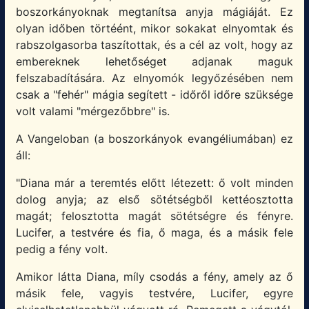
boszorkányoknak megtanítsa anyja mágiáját. Ez
olyan időben törtéént, mikor sokakat elnyomtak és
rabszolgasorba taszítottak, és a cél az volt, hogy az
embereknek lehetőséget adjanak maguk
felszabadítására. Az elnyomók legyőzésében nem
csak a "fehér" mágia segített - időről időre szüksége
volt valami "mérgezőbbre" is.
A Vangeloban (a boszorkányok evangéliumában) ez
áll:
"Diana már a teremtés előtt létezett: ő volt minden
dolog anyja; az első sötétségből kettéosztotta
magát; felosztotta magát sötétségre és fényre.
Lucifer, a testvére és fia, ő maga, és a másik fele
pedig a fény volt.
Amikor látta Diana, míly csodás a fény, amely az ő
másik fele, vagyis testvére, Lucifer, egyre