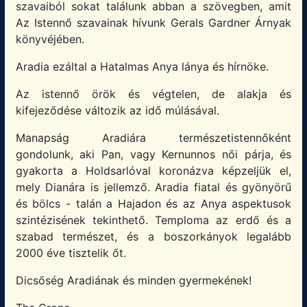
szavaiból sokat találunk abban a szövegben, amit
Az Istennő szavainak hívunk Gerals Gardner Árnyak
könyvéjében.
Aradia ezáltal a Hatalmas Anya lánya és hírnöke.
Az istennő örök és végtelen, de alakja és
kifejeződése változik az idő múlásával.
Manapság Aradiára természetistennőként
gondolunk, aki Pan, vagy Kernunnos női párja, és
gyakorta a Holdsarlóval koronázva képzeljük el,
mely Dianára is jellemző. Aradia fiatal és gyönyörű
és bölcs - talán a Hajadon és az Anya aspektusok
szintézisének tekinthető. Temploma az erdő és a
szabad természet, és a boszorkányok legalább
2000 éve tisztelik őt.
Dicsőség Aradiának és minden gyermekének!